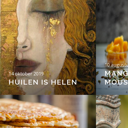
10 august
MANG
14 oktober 2019
HUILEN IS HELEN
MOUS