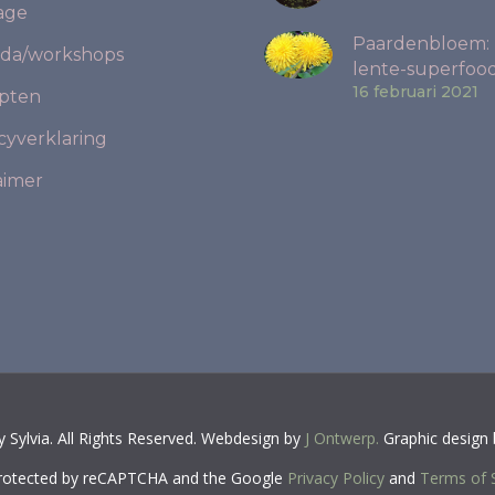
age
Paardenbloem:
da/workshops
lente-superfood
16 februari 2021
pten
cyverklaring
aimer
Sylvia. All Rights Reserved. Webdesign by
J Ontwerp.
Graphic design
 protected by reCAPTCHA and the Google
Privacy Policy
and
Terms of 