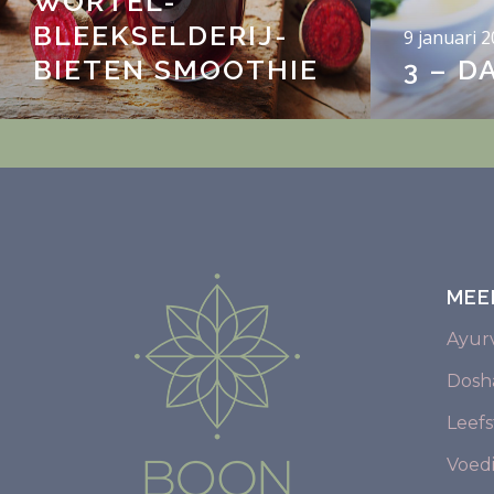
WORTEL-
BLEEKSELDERIJ-
9 januari 
BIETEN SMOOTHIE
3 – D
MEE
Ayur
Dosha
Leefst
Voed