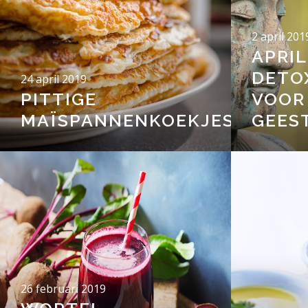
2 april 201
APRIL
DETOX
24 april 2019
PITTIGE
VOOR 
MAÏSPANNENKOEKJES
GEES
26 februari 2019