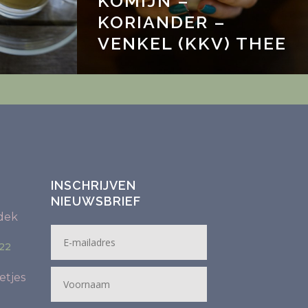
KOMIJN –
KORIANDER –
VENKEL (KKV) THEE
INSCHRIJVEN
NIEUWSBRIEF
dek
22
etjes