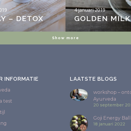
2019
4 januari 2019
AY – DETOX
GOLDEN MILK
Show more
R INFORMATIE
LAATSTE BLOGS
veda
workshop – ont
Ayurveda
 test
20 september 20
ijl
Goji Energy Ball
ing
18 januari 2022