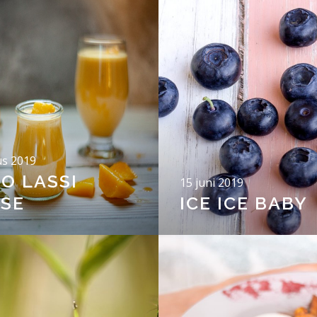
us 2019
O LASSI
15 juni 2019
SE
ICE ICE BABY