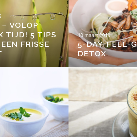
9
 – VOLOP
 TIJD! 5 TIPS
10 maart 2019
EEN FRISSE
5-DAY-FEEL-
T
DETOX