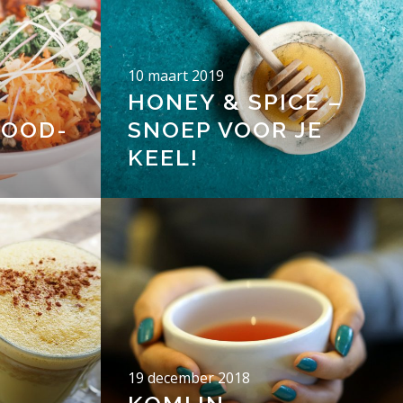
10 maart 2019
HONEY & SPICE –
GOOD-
SNOEP VOOR JE
KEEL!
19 december 2018