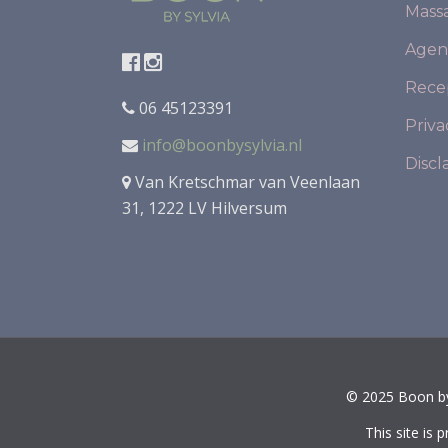
Mass
Agen
Rece
06 45123391
Priva
info@boonbysylvia.nl
Discl
Van Kretschmar van Veenlaan
31, 1222 LV Hilversum
© 2025 Boon by 
This site is