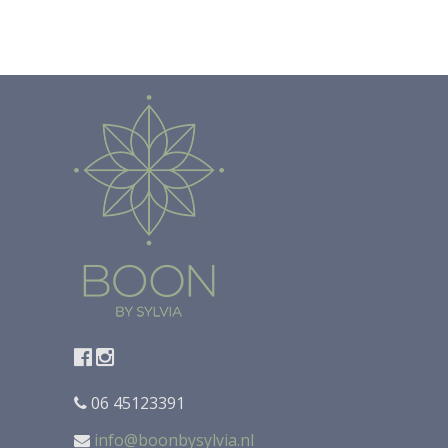
06 45123391
info@boonbysylvia.nl