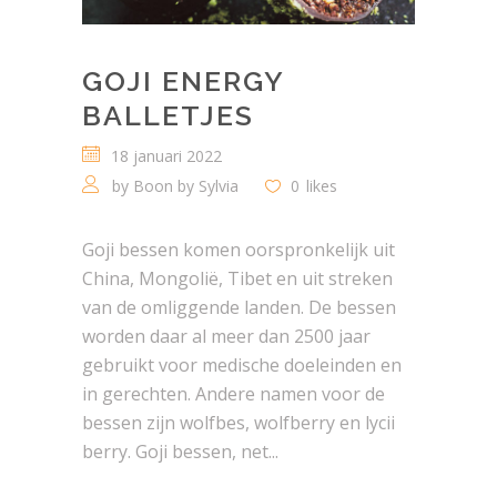
GOJI ENERGY
BALLETJES
18 januari 2022
by
Boon by Sylvia
0
likes
Goji bessen komen oorspronkelijk uit
China, Mongolië, Tibet en uit streken
van de omliggende landen. De bessen
worden daar al meer dan 2500 jaar
gebruikt voor medische doeleinden en
in gerechten. Andere namen voor de
bessen zijn wolfbes, wolfberry en lycii
berry. Goji bessen, net...