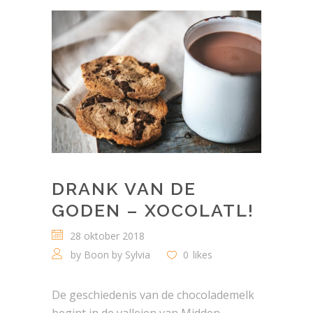
DRANK VAN DE
GODEN – XOCOLATL!
28 oktober 2018
by
Boon by Sylvia
0
likes
De geschiedenis van de chocolademelk
begint in de valleien van Midden