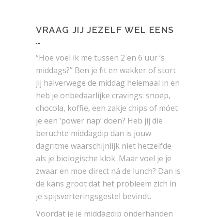
VRAAG JIJ JEZELF WEL EENS
…
“Hoe voel ik me tussen 2 en 6 uur ’s
middags?” Ben je fit en wakker of stort
jij halverwege de middag helemaal in en
heb je onbedaarlijke cravings: snoep,
chocola, koffie, een zakje chips of móet
je een ‘power nap’ doen? Heb jij die
beruchte middagdip dan is jouw
dagritme waarschijnlijk niet hetzelfde
als je biologische klok. Maar voel je je
zwaar en moe direct ná de lunch? Dan is
de kans groot dat het probleem zich in
je spijsverteringsgestel bevindt.
Voordat je je middagdip onderhanden