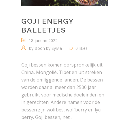
GOJI ENERGY
BALLETJES
18 januari 2022
by
Boon by Sylvia
0
likes
Goji bessen komen oorspronkelijk uit
China, Mongolië, Tibet en uit streken
van de omliggende landen. De bessen
worden daar al meer dan 2500 jaar
gebruikt voor medische doeleinden en
in gerechten. Andere namen voor de
bessen zijn wolfbes, wolfberry en lycii
berry. Goji bessen, net...