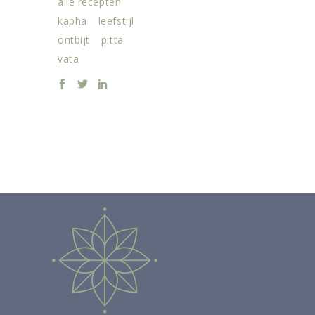
alle recepten
kapha
leefstijl
ontbijt
pitta
vata