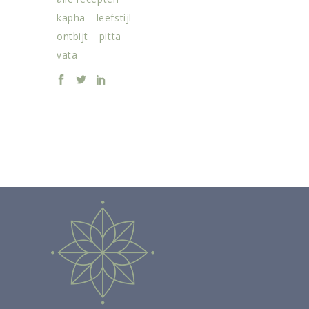
kapha
leefstijl
ontbijt
pitta
vata