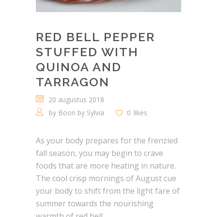
RED BELL PEPPER
STUFFED WITH
QUINOA AND
TARRAGON
20 augustus 2018
by
Boon by Sylvia
0
likes
As your body prepares for the frenzied
fall season, you may begin to crave
foods that are more heating in nature.
The cool crisp mornings of August cue
your body to shift from the light fare of
summer towards the nourishing
warmth of red bell...