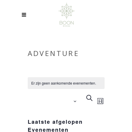
ADVENTURE
Er zijn geen aankomende evenementen.
EVENEMEN
EVENEME
ZOEKEN
Aankomende
WEERGAV
LIJST
ZOEKEN
NAVIGATIE
Selecteer
EN
een
Laatste afgelopen
WEERGEVE
datum.
Evenementen