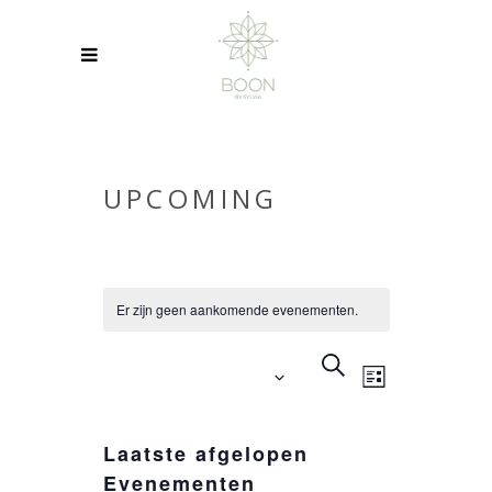
UPCOMING
Er zijn geen aankomende evenementen.
EVENEMEN
EVENEME
ZOEKEN
Aankomende
WEERGAV
LIJST
ZOEKEN
NAVIGATIE
Selecteer
EN
een
Laatste afgelopen
WEERGEVE
datum.
Evenementen